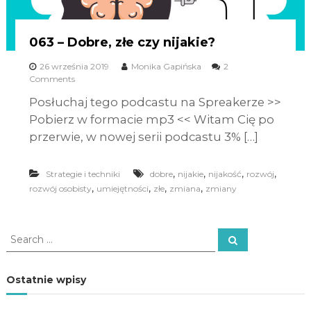
063 – Dobre, złe czy nijakie?
26 września 2019
Monika Gapińska
2
Comments
Posłuchaj tego podcastu na Spreakerze >>
Pobierz w formacie mp3 << Witam Cię po
przerwie, w nowej serii podcastu 3% […]
,
,
,
,
Strategie i techniki
dobre
nijakie
nijakość
rozwój
,
,
,
,
rozwój osobisty
umiejętności
złe
zmiana
zmiany
S
S
e
e
a
a
r
c
r
Ostatnie wpisy
h
c
h