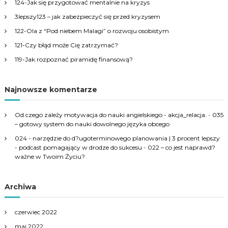
124-Jak się przygotować mentalnie na kryzys
f
3lepszy123 – jak zabezpieczyć się przed kryzysem
o
r
122-Ola z “Pod niebem Malagi” o rozwoju osobistym
:
121-Czy błąd może Cię zatrzymać?
119-Jak rozpoznać piramidę finansową?
Najnowsze komentarze
Od czego zależy motywacja do nauki angielskiego - akcja_relacja.
-
035
– gotowy system do nauki dowolnego języka obcego
024 - narzędzie do d?ugoterminowego planowania | 3 procent lepszy
- podcast pomagający w drodze do sukcesu
-
022 – co jest naprawd?
ważne w Twoim Życiu?
Archiwa
czerwiec 2022
maj 2022