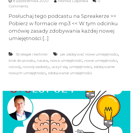
8 października 2020
Monika Gapińska
0
Comments
Posłuchaj tego podcastu na Spreakerze >>
Pobierz w formacie mp3 << W tym odcinku
omówię zasady zdobywania każdej nowej
umiejętności […]
,
Strategie i techniki
jak zdobywać nowe umiejętności
,
,
,
,
krok do przodu
nauka
nowa umiejętność
nowe umiejętności
,
,
,
,
rozwój
rozwój osobisty
uczyć się
umiejętności
zdobywanie
,
nowych umiejętności
zdobywanie umiejętności