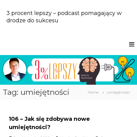
S
k
3 procent lepszy – podcast pomagający w
i
drodze do sukcesu
p
t
o
c
o
n
t
e
n
t
Tag: umiejętności
Home
umiejętności
106 – Jak się zdobywa nowe
umiejętności?