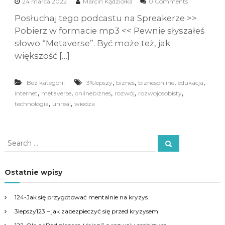
24 marca 2022
Marcin Kądziołka
0 Comments
Posłuchaj tego podcastu na Spreakerze >>
Pobierz w formacie mp3 << Pewnie słyszałeś
słowo “Metaverse”. Być może też, jak
większość […]
,
,
,
,
Bez kategorii
3%lepszy
biznes
biznesonline
edukacja
,
,
,
,
,
internet
metaverse
onlinebiznes
rozwój
rozwojosobisty
,
,
technologia
unreal
wiedza
S
S
e
e
a
a
r
c
r
Ostatnie wpisy
h
c
h
124-Jak się przygotować mentalnie na kryzys
f
3lepszy123 – jak zabezpieczyć się przed kryzysem
o
r