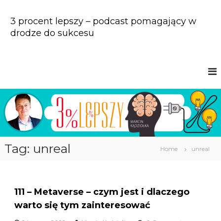
S
k
3 procent lepszy – podcast pomagający w
i
drodze do sukcesu
p
t
o
c
o
n
t
e
n
t
Tag: unreal
Home
unreal
111 – Metaverse – czym jest i dlaczego
warto się tym zainteresować