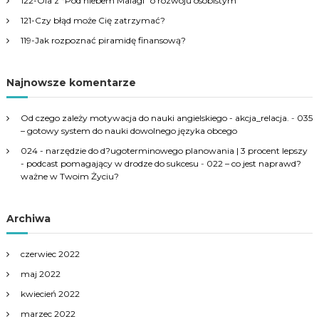
122-Ola z “Pod niebem Malagi” o rozwoju osobistym
:
121-Czy błąd może Cię zatrzymać?
119-Jak rozpoznać piramidę finansową?
Najnowsze komentarze
Od czego zależy motywacja do nauki angielskiego - akcja_relacja.
-
035
– gotowy system do nauki dowolnego języka obcego
024 - narzędzie do d?ugoterminowego planowania | 3 procent lepszy
- podcast pomagający w drodze do sukcesu
-
022 – co jest naprawd?
ważne w Twoim Życiu?
Archiwa
czerwiec 2022
maj 2022
kwiecień 2022
marzec 2022