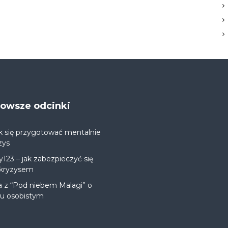
jnowsze odcinki
k się przygotować mentalnie
zys
y123 – jak zabezpieczyć się
 kryzysem
a z “Pod niebem Malagi” o
ju osobistym