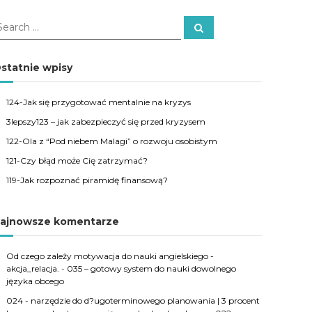
S
e
a
r
c
statnie wpisy
h
124-Jak się przygotować mentalnie na kryzys
3lepszy123 – jak zabezpieczyć się przed kryzysem
122-Ola z “Pod niebem Malagi” o rozwoju osobistym
121-Czy błąd może Cię zatrzymać?
119-Jak rozpoznać piramidę finansową?
ajnowsze komentarze
Od czego zależy motywacja do nauki angielskiego -
akcja_relacja.
-
035 – gotowy system do nauki dowolnego
języka obcego
024 - narzędzie do d?ugoterminowego planowania | 3 procent