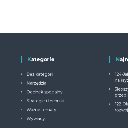
Kategorie
Na
Bez kategorii
124-Ja
na kry
Narzędzia
3lepsz
Odcinek specjalny
przed
Strategie i techniki
122-Ol
Ważne tematy
rozwo
Wywiady