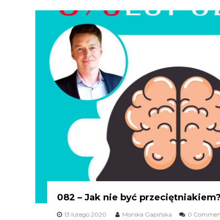
082 – Jak nie być przeciętniakiem
13 lutego 2020
Monika Gapińska
0 Commen