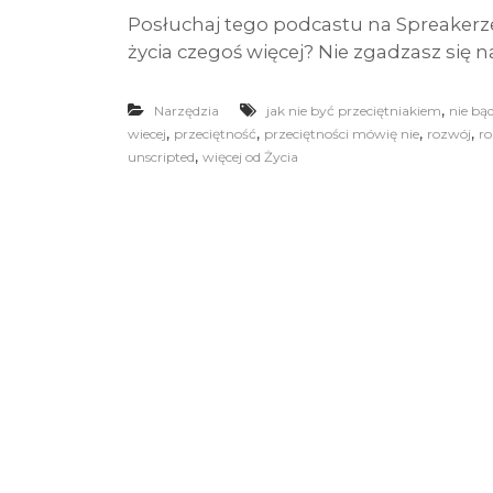
Posłuchaj tego podcastu na Spreakerz
życia czegoś więcej? Nie zgadzasz się na
,
Narzędzia
jak nie być przeciętniakiem
nie bą
,
,
,
,
wiecej
przeciętność
przeciętności mówię nie
rozwój
ro
,
unscripted
więcej od Życia