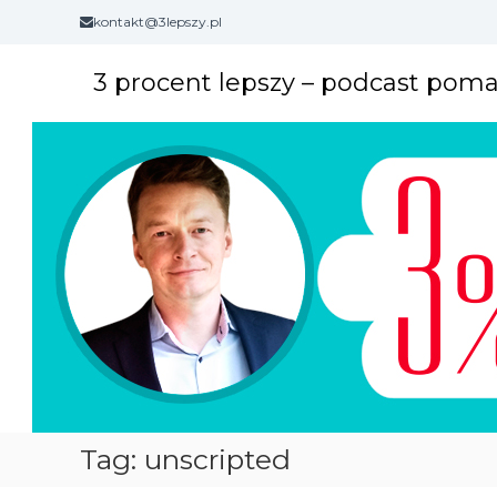
S
kontakt@3lepszy.pl
k
i
3 procent lepszy – podcast pom
p
t
o
c
o
n
t
e
n
t
Tag: unscripted