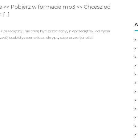
e >> Pobierz w formacie mp3 << Chcesz od
 […]
A
,
,
,
dź przeciętny
nie chcę być przeciętny
nieprzeciętny
od zycia
,
,
,
,
zwój osobisty
scenariusz
skrypt
stop przeciętności