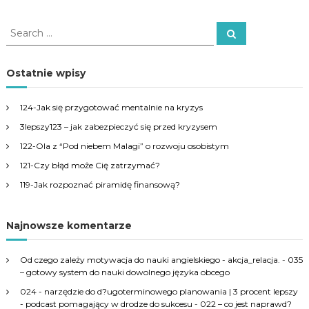
S
S
e
e
a
a
r
c
r
Ostatnie wpisy
h
c
h
124-Jak się przygotować mentalnie na kryzys
f
3lepszy123 – jak zabezpieczyć się przed kryzysem
o
r
122-Ola z “Pod niebem Malagi” o rozwoju osobistym
:
121-Czy błąd może Cię zatrzymać?
119-Jak rozpoznać piramidę finansową?
Najnowsze komentarze
Od czego zależy motywacja do nauki angielskiego - akcja_relacja.
-
035
– gotowy system do nauki dowolnego języka obcego
024 - narzędzie do d?ugoterminowego planowania | 3 procent lepszy
- podcast pomagający w drodze do sukcesu
-
022 – co jest naprawd?