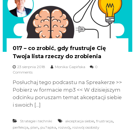
017 – co zrobić, gdy frustruje Cię
Twoja lista rzeczy do zrobienia
23 sierpnia 2018
Monika Gapińska
0
Comments
Posłuchaj tego podcastu na Spreakerze >>
Pobierz w formacie mp3 << W dzisiejszym
odcinku poruszam temat akceptacji siebie
i swoich […]
,
,
Strategie i techniki
akceptacja siebie
frustracja
,
,
,
,
perfekcja
plan
pu?apka
rozwój
rozwój osobisty