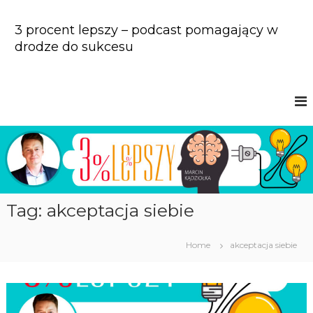
S
k
3 procent lepszy – podcast pomagający w
i
drodze do sukcesu
p
t
o
c
o
n
t
e
n
t
Tag: akceptacja siebie
Home
akceptacja siebie