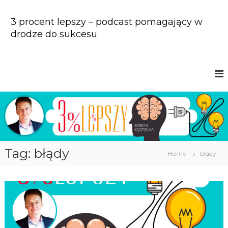
S
k
3 procent lepszy – podcast pomagający w
i
drodze do sukcesu
p
t
o
c
o
n
t
e
n
t
Tag: błądy
Home
błądy