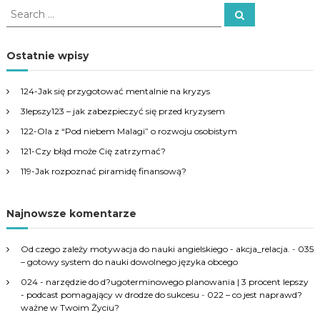
S
S
e
e
a
a
r
c
r
Ostatnie wpisy
h
c
h
124-Jak się przygotować mentalnie na kryzys
f
3lepszy123 – jak zabezpieczyć się przed kryzysem
o
r
122-Ola z “Pod niebem Malagi” o rozwoju osobistym
:
121-Czy błąd może Cię zatrzymać?
119-Jak rozpoznać piramidę finansową?
Najnowsze komentarze
Od czego zależy motywacja do nauki angielskiego - akcja_relacja.
-
035
– gotowy system do nauki dowolnego języka obcego
024 - narzędzie do d?ugoterminowego planowania | 3 procent lepszy
- podcast pomagający w drodze do sukcesu
-
022 – co jest naprawd?
ważne w Twoim Życiu?