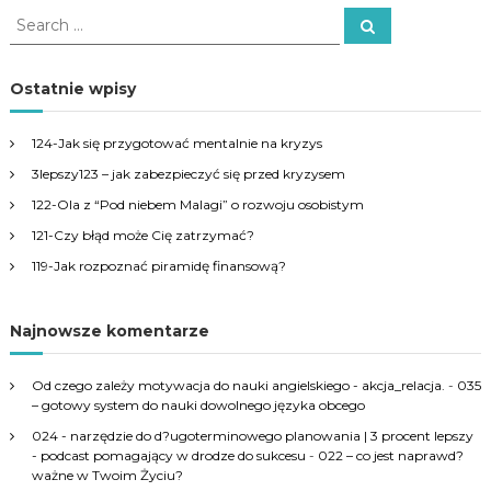
S
S
e
e
a
a
r
c
r
Ostatnie wpisy
h
c
h
124-Jak się przygotować mentalnie na kryzys
f
3lepszy123 – jak zabezpieczyć się przed kryzysem
o
r
122-Ola z “Pod niebem Malagi” o rozwoju osobistym
:
121-Czy błąd może Cię zatrzymać?
119-Jak rozpoznać piramidę finansową?
Najnowsze komentarze
Od czego zależy motywacja do nauki angielskiego - akcja_relacja.
-
035
– gotowy system do nauki dowolnego języka obcego
024 - narzędzie do d?ugoterminowego planowania | 3 procent lepszy
- podcast pomagający w drodze do sukcesu
-
022 – co jest naprawd?
ważne w Twoim Życiu?