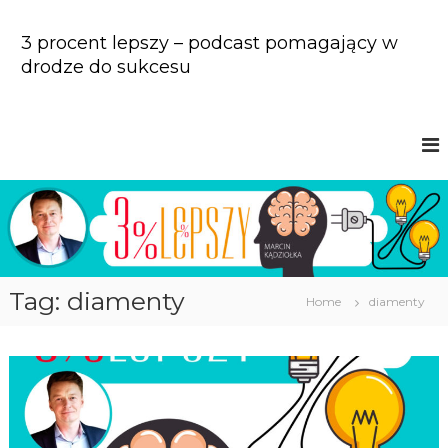
S
k
3 procent lepszy – podcast pomagający w
i
drodze do sukcesu
p
t
o
c
o
n
t
e
n
t
Tag: diamenty
Home
diamenty