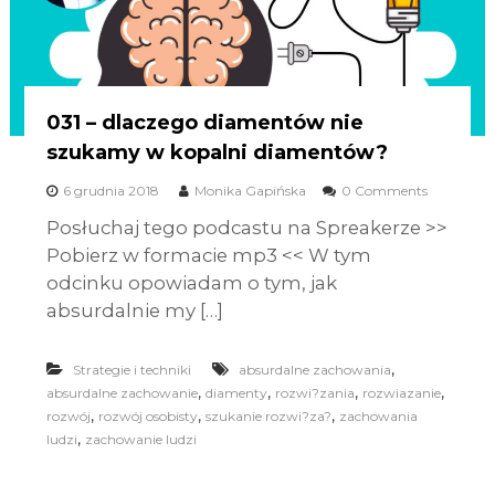
031 – dlaczego diamentów nie
szukamy w kopalni diamentów?
6 grudnia 2018
Monika Gapińska
0 Comments
Posłuchaj tego podcastu na Spreakerze >>
Pobierz w formacie mp3 << W tym
odcinku opowiadam o tym, jak
absurdalnie my […]
,
Strategie i techniki
absurdalne zachowania
,
,
,
,
absurdalne zachowanie
diamenty
rozwi?zania
rozwiazanie
,
,
,
rozwój
rozwój osobisty
szukanie rozwi?za?
zachowania
,
ludzi
zachowanie ludzi