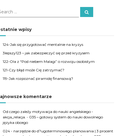
S
e
a
r
c
statnie wpisy
h
124-Jak się przygotować mentalnie na kryzys
3lepszy123 – jak zabezpieczyć się przed kryzysem
122-Ola z “Pod niebem Malagi” o rozwoju osobistym
121-Czy błąd może Cię zatrzymać?
119-Jak rozpoznać piramidę finansową?
ajnowsze komentarze
Od czego zależy motywacja do nauki angielskiego -
akcja_relacja.
-
035 – gotowy system do nauki dowolnego
języka obcego
024 - narzędzie do d?ugoterminowego planowania | 3 procent