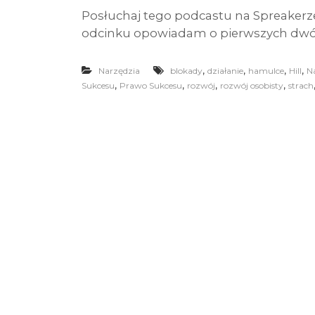
Posłuchaj tego podcastu na Spreakerz
odcinku opowiadam o pierwszych dwó
,
,
,
,
Narzędzia
blokady
działanie
hamulce
Hill
Na
,
,
,
,
Sukcesu
Prawo Sukcesu
rozwój
rozwój osobisty
strach