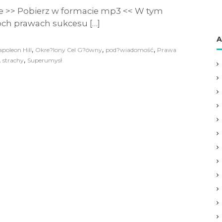
e >> Pobierz w formacie mp3 << W tym
ch prawach sukcesu […]
A
,
,
,
poleon Hill
Okre?lony Cel G?ówny
pod?wiadomość
Prawa
,
,
strachy
Superumysł