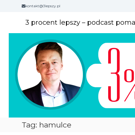
S
kontakt@3lepszy.pl
k
i
3 procent lepszy – podcast pom
p
t
o
c
o
n
t
e
n
t
Tag: hamulce