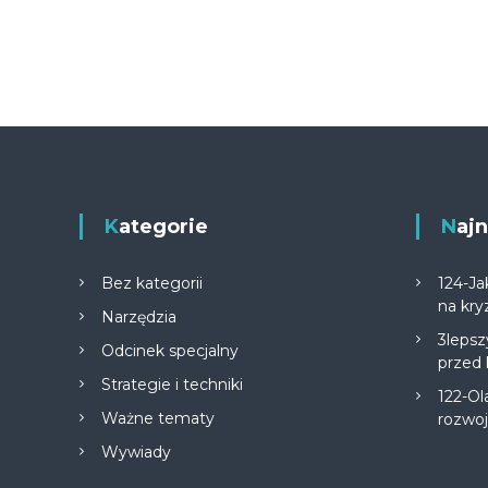
Kategorie
Na
Bez kategorii
124-Ja
na kry
Narzędzia
3lepsz
Odcinek specjalny
przed
Strategie i techniki
122-Ol
Ważne tematy
rozwo
Wywiady