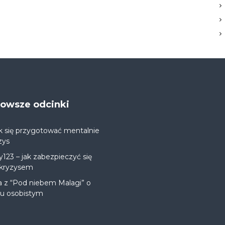
jnowsze odcinki
k się przygotować mentalnie
zys
y123 – jak zabezpieczyć się
 kryzysem
a z “Pod niebem Malagi” o
ju osobistym