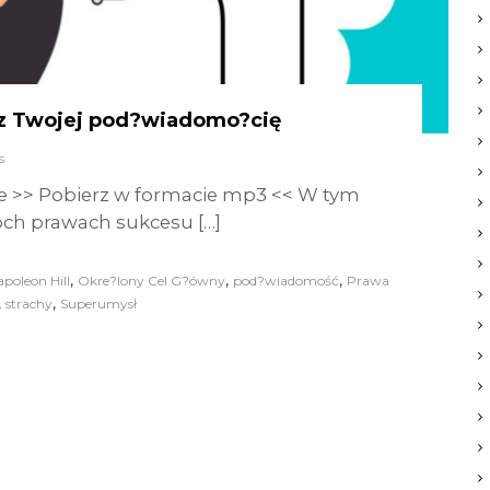
z Twojej pod?wiadomo?cię
s
e >> Pobierz w formacie mp3 << W tym
ch prawach sukcesu […]
,
,
,
poleon Hill
Okre?lony Cel G?ówny
pod?wiadomość
Prawa
,
,
strachy
Superumysł