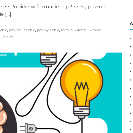
e >> Pobierz w formacie mp3 << Są pewne
e […]
A
,
,
,
,
ebie
pewno?? siebie
pewny siebie
Prawa Sukcesu
Prawo
,
t
sukces