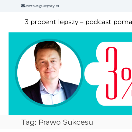
S
kontakt@3lepszy.pl
k
i
3 procent lepszy – podcast pom
p
t
o
c
o
n
t
e
n
t
Tag: Prawo Sukcesu