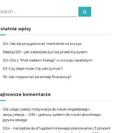
S
e
a
r
c
statnie wpisy
h
124-Jak się przygotować mentalnie na kryzys
3lepszy123 – jak zabezpieczyć się przed kryzysem
122-Ola z “Pod niebem Malagi” o rozwoju osobistym
121-Czy błąd może Cię zatrzymać?
119-Jak rozpoznać piramidę finansową?
ajnowsze komentarze
Od czego zależy motywacja do nauki angielskiego -
akcja_relacja.
-
035 – gotowy system do nauki dowolnego
języka obcego
024 - narzędzie do d?ugoterminowego planowania | 3 procent