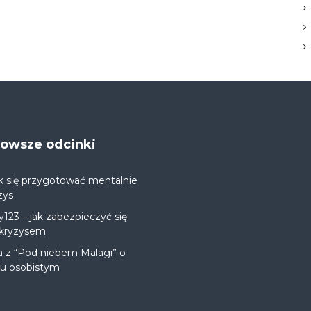
jnowsze odcinki
k się przygotować mentalnie
zys
y123 – jak zabezpieczyć się
 kryzysem
a z “Pod niebem Malagi” o
ju osobistym