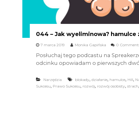
044 – Jak wyeliminowa? hamulce 
7 marca 2019
Monika Gapińska
0 Comment
Posłuchaj tego podcastu na Spreakerz
odcinku opowiadam o pierwszych dwó
,
,
,
,
Narzędzia
blokady
działanie
hamulce
Hill
Na
,
,
,
,
Sukcesu
Prawo Sukcesu
rozwój
rozwój osobisty
strach