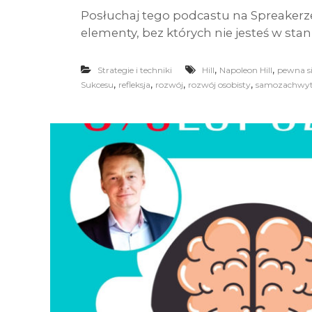
Posłuchaj tego podcastu na Spreakerz
elementy, bez których nie jesteś w stani
,
,
Strategie i techniki
Hill
Napoleon Hill
pewna si
,
,
,
,
Sukcesu
refleksja
rozwój
rozwój osobisty
samozachwy