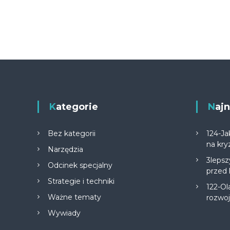
Kategorie
Na
Bez kategorii
124-Ja
na kry
Narzędzia
3lepsz
Odcinek specjalny
przed
Strategie i techniki
122-Ol
Ważne tematy
rozwo
Wywiady