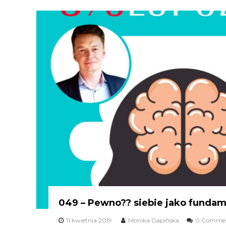
049 – Pewno?? siebie jako funda
11 kwietnia 2019
Monika Gapińska
0 Comme