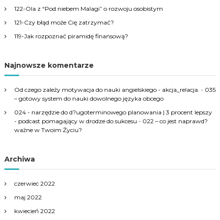
r
122-Ola z “Pod niebem Malagi” o rozwoju osobistym
:
121-Czy błąd może Cię zatrzymać?
119-Jak rozpoznać piramidę finansową?
Najnowsze komentarze
Od czego zależy motywacja do nauki angielskiego - akcja_relacja.
-
035
– gotowy system do nauki dowolnego języka obcego
024 - narzędzie do d?ugoterminowego planowania | 3 procent lepszy
- podcast pomagający w drodze do sukcesu
-
022 – co jest naprawd?
ważne w Twoim Życiu?
Archiwa
czerwiec 2022
maj 2022
kwiecień 2022