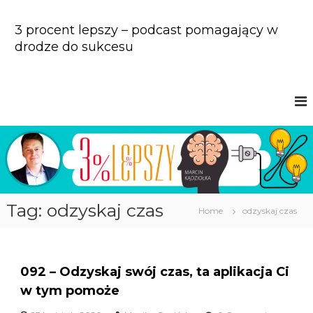
S
k
3 procent lepszy – podcast pomagający w
i
drodze do sukcesu
p
t
o
c
o
n
t
e
n
t
Tag: odzyskaj czas
Home
odzyskaj czas
092 – Odzyskaj swój czas, ta aplikacja Ci
w tym pomoże