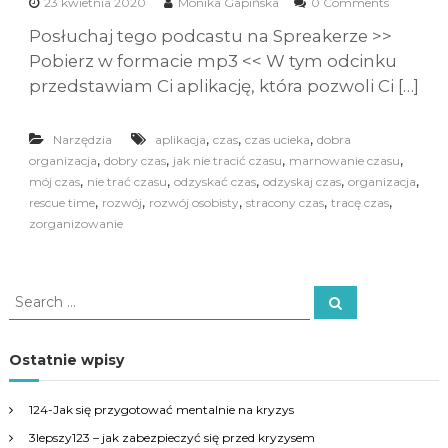
23 kwietnia 2020
Monika Gapińska
0 Comments
Posłuchaj tego podcastu na Spreakerze >>
Pobierz w formacie mp3 << W tym odcinku
przedstawiam Ci aplikację, która pozwoli Ci […]
,
,
,
Narzędzia
aplikacja
czas
czas ucieka
dobra
,
,
,
,
organizacja
dobry czas
jak nie tracić czasu
marnowanie czasu
,
,
,
,
,
mój czas
nie trać czasu
odzyskać czas
odzyskaj czas
organizacja
,
,
,
,
,
rescue time
rozwój
rozwój osobisty
stracony czas
tracę czas
zorganizowanie
S
S
e
e
a
a
r
c
r
Ostatnie wpisy
h
c
h
124-Jak się przygotować mentalnie na kryzys
f
3lepszy123 – jak zabezpieczyć się przed kryzysem
o