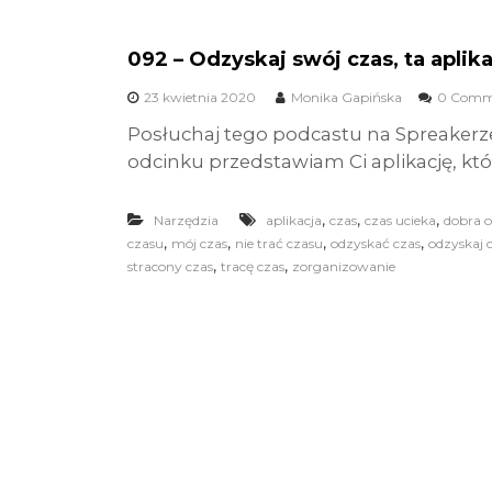
092 – Odzyskaj swój czas, ta apli
23 kwietnia 2020
Monika Gapińska
0 Comm
Posłuchaj tego podcastu na Spreakerz
odcinku przedstawiam Ci aplikację, któr
,
,
,
Narzędzia
aplikacja
czas
czas ucieka
dobra o
,
,
,
,
czasu
mój czas
nie trać czasu
odzyskać czas
odzyskaj 
,
,
stracony czas
tracę czas
zorganizowanie