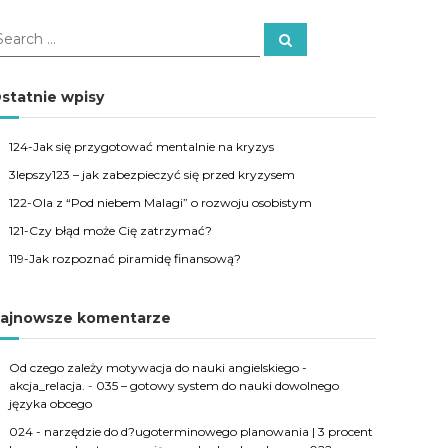
S
e
a
r
c
statnie wpisy
h
124-Jak się przygotować mentalnie na kryzys
3lepszy123 – jak zabezpieczyć się przed kryzysem
122-Ola z “Pod niebem Malagi” o rozwoju osobistym
121-Czy błąd może Cię zatrzymać?
119-Jak rozpoznać piramidę finansową?
ajnowsze komentarze
Od czego zależy motywacja do nauki angielskiego -
akcja_relacja.
-
035 – gotowy system do nauki dowolnego
języka obcego
024 - narzędzie do d?ugoterminowego planowania | 3 procent