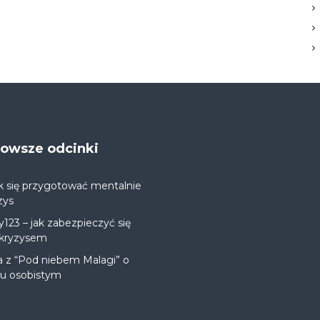
jnowsze odcinki
k się przygotować mentalnie
zys
y123 – jak zabezpieczyć się
 kryzysem
a z “Pod niebem Malagi” o
ju osobistym