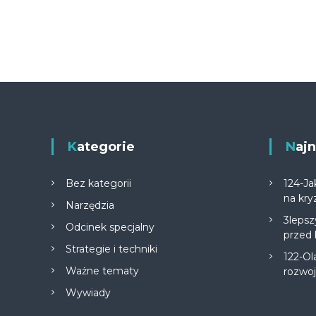
Kategorie
Na
Bez kategorii
124-Ja
na kry
Narzędzia
3lepsz
Odcinek specjalny
przed
Strategie i techniki
122-Ol
Ważne tematy
rozwo
Wywiady