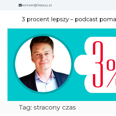
S
kontakt@3lepszy.pl
k
i
3 procent lepszy – podcast pom
p
t
o
c
o
n
t
e
n
t
Tag: stracony czas