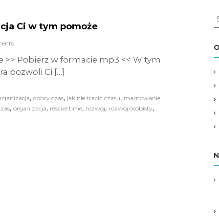
S
kacja Ci w tym pomoże
e
a
ents
r
O
c
e >> Pobierz w formacie mp3 << W tym
h
a pozwoli Ci […]
f
o
r
,
,
,
rganizacja
dobry czas
jak nie tracić czasu
marnowanie
:
,
,
,
,
,
czas
organizacja
rescue time
rozwój
rozwój osobisty
N