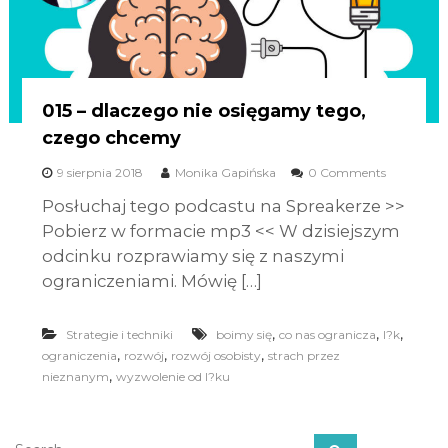
015 – dlaczego nie osięgamy tego,
czego chcemy
9 sierpnia 2018
Monika Gapińska
0 Comments
Posłuchaj tego podcastu na Spreakerze >>
Pobierz w formacie mp3 << W dzisiejszym
odcinku rozprawiamy się z naszymi
ograniczeniami. Mówię […]
,
,
,
Strategie i techniki
boimy się
co nas ogranicza
l?k
,
,
,
ograniczenia
rozwój
rozwój osobisty
strach przez
,
nieznanym
wyzwolenie od l?ku
S