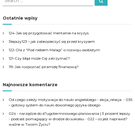
S
e
e
a
a
r
c
r
Ostatnie wpisy
h
c
h
124-Jak się przygotować mentalnie na kryzys
f
3lepszy123 – jak zabezpieczyć się przed kryzysem
o
r
122-Ola z “Pod niebem Malagi” o rozwoju osobistym
:
121-Czy błąd może Cię zatrzymać?
119-Jak rozpoznać piramidę finansową?
Najnowsze komentarze
Od czego zależy motywacja do nauki angielskiego - akcja_relacja.
-
035
– gotowy system do nauki dowolnego języka obcego
024 - narzędzie do d?ugoterminowego planowania | 3 procent lepszy
- podcast pomagający w drodze do sukcesu
-
022 – co jest naprawd?
ważne w Twoim Życiu?