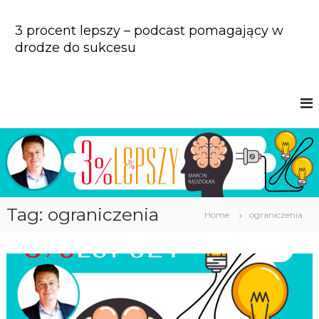
S
k
3 procent lepszy – podcast pomagający w
i
drodze do sukcesu
p
t
o
c
o
n
t
e
n
t
Tag: ograniczenia
Home
ograniczenia