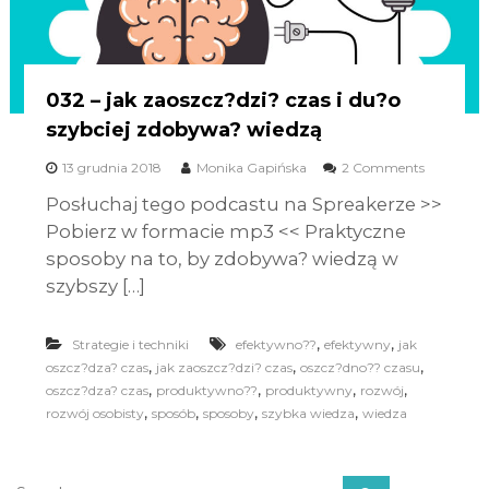
032 – jak zaoszcz?dzi? czas i du?o
szybciej zdobywa? wiedzą
13 grudnia 2018
Monika Gapińska
2 Comments
Posłuchaj tego podcastu na Spreakerze >>
Pobierz w formacie mp3 << Praktyczne
sposoby na to, by zdobywa? wiedzą w
szybszy […]
,
,
Strategie i techniki
efektywno??
efektywny
jak
,
,
,
oszcz?dza? czas
jak zaoszcz?dzi? czas
oszcz?dno?? czasu
,
,
,
,
oszcz?dza? czas
produktywno??
produktywny
rozwój
,
,
,
,
rozwój osobisty
sposób
sposoby
szybka wiedza
wiedza
S