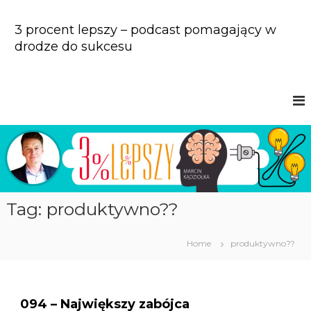
S
k
3 procent lepszy – podcast pomagający w
i
drodze do sukcesu
p
t
o
c
o
n
t
e
n
t
Tag: produktywno??
Home
produktywno??
094 – Największy zabójca