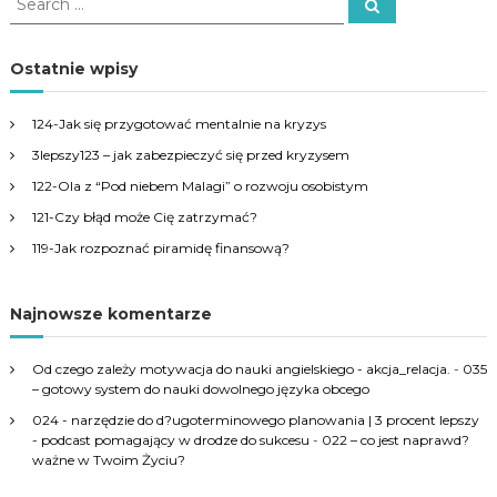
S
e
e
a
a
r
c
r
Ostatnie wpisy
h
c
h
124-Jak się przygotować mentalnie na kryzys
f
3lepszy123 – jak zabezpieczyć się przed kryzysem
o
r
122-Ola z “Pod niebem Malagi” o rozwoju osobistym
:
121-Czy błąd może Cię zatrzymać?
119-Jak rozpoznać piramidę finansową?
Najnowsze komentarze
Od czego zależy motywacja do nauki angielskiego - akcja_relacja.
-
035
– gotowy system do nauki dowolnego języka obcego
024 - narzędzie do d?ugoterminowego planowania | 3 procent lepszy
- podcast pomagający w drodze do sukcesu
-
022 – co jest naprawd?
ważne w Twoim Życiu?