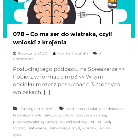
078 – Co ma ser do wiatraka, czyli
wnioski z krojenia
16 stycznia 2020
Monika Gapińska
0
Comments
Posłuchaj tego podcastu na Spreakerze >>
Pobierz w formacie mp3 << W tym
odcinku możesz posłuchać o 3 mocnych
wnioskach, […]
,
,
Strategie i techniki
co ma ser do wiatraka
działanie
,
,
,
,
,
krojenie
nawyk
nawyki
produkt
przyzwyczajenia
,
,
,
,
,
przyzwyczajenie
rozwój
rozwój osobisty
ser
ser kozi
,
,
,
,
,
,
sposób
ulatwianie
ułatwienie
umysł
wniosek
wnioski
zysk