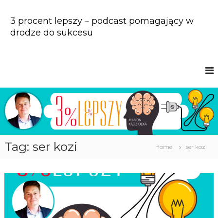
S
k
3 procent lepszy – podcast pomagający w
i
drodze do sukcesu
p
t
o
c
o
n
t
e
n
t
Tag: ser kozi
Home
ser kozi