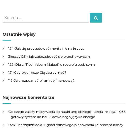
S
S
e
e
a
a
r
c
r
Ostatnie wpisy
h
c
h
124-Jak się przygotować mentalnie na kryzys
f
3lepszy123 – jak zabezpieczyć się przed kryzysem
o
r
122-Ola z “Pod niebem Malagi” o rozwoju osobistym
:
121-Czy błąd może Cię zatrzymać?
119-Jak rozpoznać piramidę finansową?
Najnowsze komentarze
Od czego zależy motywacja do nauki angielskiego - akcja_relacja.
-
035
– gotowy system do nauki dowolnego języka obcego
024 - narzędzie do d?ugoterminowego planowania | 3 procent lepszy