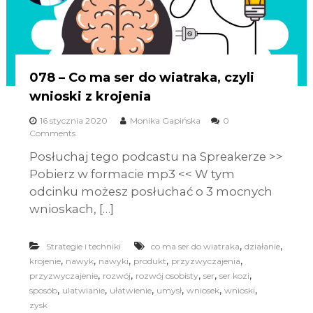
078 – Co ma ser do wiatraka, czyli
wnioski z krojenia
16 stycznia 2020
Monika Gapińska
0
Comments
Posłuchaj tego podcastu na Spreakerze >>
Pobierz w formacie mp3 << W tym
odcinku możesz posłuchać o 3 mocnych
wnioskach, […]
,
,
Strategie i techniki
co ma ser do wiatraka
działanie
,
,
,
,
,
krojenie
nawyk
nawyki
produkt
przyzwyczajenia
,
,
,
,
,
przyzwyczajenie
rozwój
rozwój osobisty
ser
ser kozi
,
,
,
,
,
,
sposób
ulatwianie
ułatwienie
umysł
wniosek
wnioski
zysk