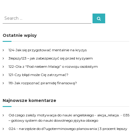
S
S
e
e
a
a
r
c
r
Ostatnie wpisy
h
c
h
124-Jak się przygotować mentalnie na kryzys
f
3lepszy123 – jak zabezpieczyć się przed kryzysem
o
r
122-Ola z “Pod niebem Malagi” o rozwoju osobistym
:
121-Czy błąd może Cię zatrzymać?
119-Jak rozpoznać piramidę finansową?
Najnowsze komentarze
Od czego zależy motywacja do nauki angielskiego - akcja_relacja.
-
035
– gotowy system do nauki dowolnego języka obcego
024 - narzędzie do d?ugoterminowego planowania | 3 procent lepszy