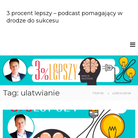
S
k
3 procent lepszy – podcast pomagający w
i
drodze do sukcesu
p
t
o
c
o
n
t
e
n
t
Tag: ulatwianie
Home
ulatwianie