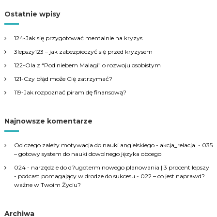
a
r
c
r
Ostatnie wpisy
h
c
h
124-Jak się przygotować mentalnie na kryzys
f
3lepszy123 – jak zabezpieczyć się przed kryzysem
o
r
122-Ola z “Pod niebem Malagi” o rozwoju osobistym
:
121-Czy błąd może Cię zatrzymać?
119-Jak rozpoznać piramidę finansową?
Najnowsze komentarze
Od czego zależy motywacja do nauki angielskiego - akcja_relacja.
-
035
– gotowy system do nauki dowolnego języka obcego
024 - narzędzie do d?ugoterminowego planowania | 3 procent lepszy
- podcast pomagający w drodze do sukcesu
-
022 – co jest naprawd?
ważne w Twoim Życiu?
Archiwa