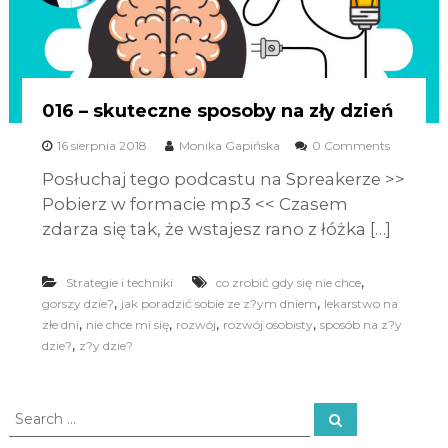
016 – skuteczne sposoby na zły dzień
16 sierpnia 2018
Monika Gapińska
0 Comments
Posłuchaj tego podcastu na Spreakerze >>
Pobierz w formacie mp3 << Czasem
zdarza się tak, że wstajesz rano z łóżka […]
,
Strategie i techniki
co zrobić gdy się nie chce
,
,
gorszy dzie?
jak poradzić sobie ze z?ym dniem
lekarstwo na
,
,
,
,
złe dni
nie chce mi się
rozwój
rozwój osobisty
sposób na z?y
,
dzie?
z?y dzie?
S
S
e
e
a