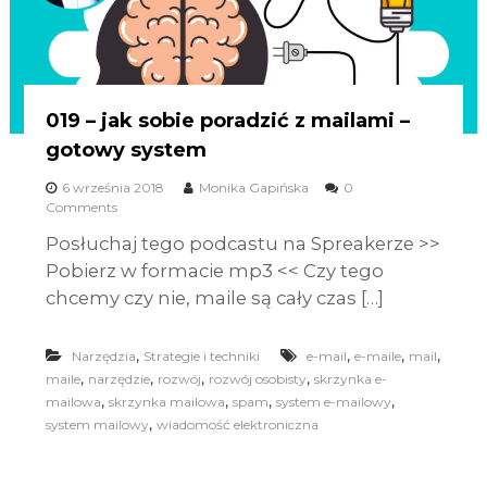
019 – jak sobie poradzić z mailami –
gotowy system
6 września 2018
Monika Gapińska
0
Comments
Posłuchaj tego podcastu na Spreakerze >>
Pobierz w formacie mp3 << Czy tego
chcemy czy nie, maile są cały czas […]
,
,
,
,
Narzędzia
Strategie i techniki
e-mail
e-maile
mail
,
,
,
,
maile
narzędzie
rozwój
rozwój osobisty
skrzynka e-
,
,
,
,
mailowa
skrzynka mailowa
spam
system e-mailowy
,
system mailowy
wiadomość elektroniczna