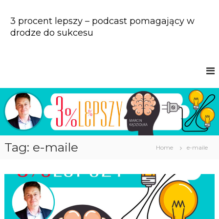
S
k
3 procent lepszy – podcast pomagający w
i
drodze do sukcesu
p
t
o
c
o
n
t
e
n
t
Tag: e-maile
Home
e-maile