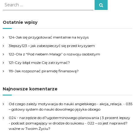
S
S
e
e
a
a
r
c
r
Ostatnie wpisy
h
c
h
124-Jak się przygotować mentalnie na kryzys
f
3lepszy123 – jak zabezpieczyć się przed kryzysem
o
r
122-Ola z “Pod niebem Malagi” o rozwoju osobistym
:
121-Czy błąd może Cię zatrzymać?
119-Jak rozpoznać piramidę finansową?
Najnowsze komentarze
Od czego zależy motywacja do nauki angielskiego - akcja_relacja.
-
035
– gotowy system do nauki dowolnego języka obcego
024 - narzędzie do d?ugoterminowego planowania | 3 procent lepszy
- podcast pomagający w drodze do sukcesu
-
022 – co jest naprawd?
ważne w Twoim Życiu?