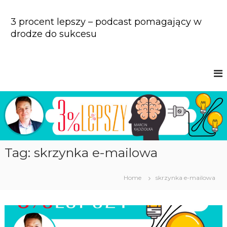
S
k
3 procent lepszy – podcast pomagający w
i
drodze do sukcesu
p
t
o
c
o
n
t
e
n
t
Tag: skrzynka e-mailowa
Home
skrzynka e-mailowa