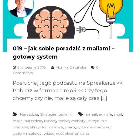
019 – jak sobie poradzić z mailami –
gotowy system
6 września 2018
Monika Gapińska
0
Comments
Posłuchaj tego podcastu na Spreakerze >>
Pobierz w formacie mp3 << Czy tego
chcemy czy nie, maile są cały czas […]
,
,
,
,
Narzędzia
Strategie i techniki
e-mail
e-maile
mail
,
,
,
,
maile
narzędzie
rozwój
rozwój osobisty
skrzynka e-
,
,
,
,
mailowa
skrzynka mailowa
spam
system e-mailowy
,
system mailowy
wiadomość elektroniczna