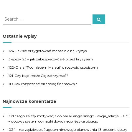
S
S
e
e
a
a
r
c
r
Ostatnie wpisy
h
c
h
124-Jak się przygotować mentalnie na kryzys
f
3lepszy123 – jak zabezpieczyć się przed kryzysem
o
r
122-Ola z “Pod niebem Malagi” o rozwoju osobistym
:
121-Czy błąd może Cię zatrzymać?
119-Jak rozpoznać piramidę finansową?
Najnowsze komentarze
Od czego zależy motywacja do nauki angielskiego - akcja_relacja.
-
035
– gotowy system do nauki dowolnego języka obcego
024 - narzędzie do d?ugoterminowego planowania | 3 procent lepszy